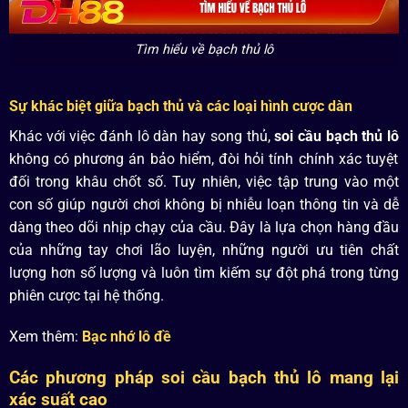
Tìm hiểu về bạch thủ lô
Sự khác biệt giữa bạch thủ và các loại hình cược dàn
Khác với việc đánh lô dàn hay song thủ,
soi cầu bạch thủ lô
không có phương án bảo hiểm, đòi hỏi tính chính xác tuyệt
đối trong khâu chốt số. Tuy nhiên, việc tập trung vào một
con số giúp người chơi không bị nhiễu loạn thông tin và dễ
dàng theo dõi nhịp chạy của cầu. Đây là lựa chọn hàng đầu
của những tay chơi lão luyện, những người ưu tiên chất
lượng hơn số lượng và luôn tìm kiếm sự đột phá trong từng
phiên cược tại hệ thống.
Xem thêm:
Bạc nhớ lô đề
Các phương pháp soi cầu bạch thủ lô mang lại
xác suất cao