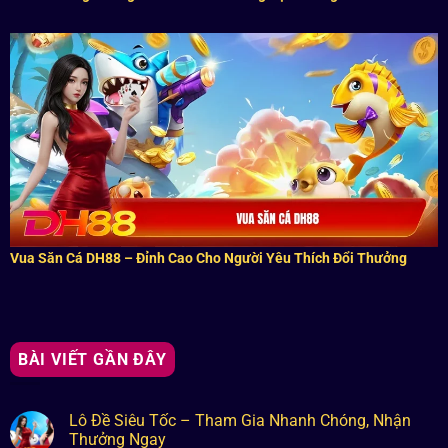
Vua Săn Cá DH88 – Đỉnh Cao Cho Người Yêu Thích Đổi Thưởng
BÀI VIẾT GẦN ĐÂY
Lô Đề Siêu Tốc – Tham Gia Nhanh Chóng, Nhận
Thưởng Ngay