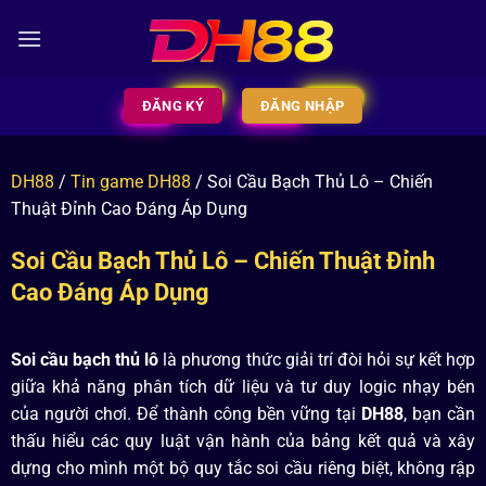
ĐĂNG KÝ
ĐĂNG NHẬP
DH88
/
Tin game DH88
/
Soi Cầu Bạch Thủ Lô – Chiến
Thuật Đỉnh Cao Đáng Áp Dụng
Soi Cầu Bạch Thủ Lô – Chiến Thuật Đỉnh
Cao Đáng Áp Dụng
Soi cầu bạch thủ lô
là phương thức giải trí đòi hỏi sự kết hợp
giữa khả năng phân tích dữ liệu và tư duy logic nhạy bén
của người chơi. Để thành công bền vững tại
DH88
, bạn cần
thấu hiểu các quy luật vận hành của bảng kết quả và xây
dựng cho mình một bộ quy tắc soi cầu riêng biệt, không rập