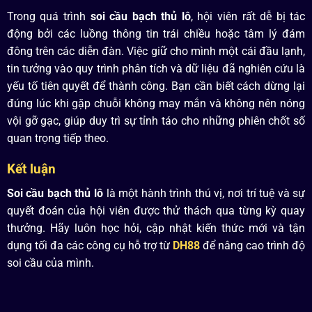
Trong quá trình
soi cầu bạch thủ lô
, hội viên rất dễ bị tác
động bởi các luồng thông tin trái chiều hoặc tâm lý đám
đông trên các diễn đàn. Việc giữ cho mình một cái đầu lạnh,
tin tưởng vào quy trình phân tích và dữ liệu đã nghiên cứu là
yếu tố tiên quyết để thành công. Bạn cần biết cách dừng lại
đúng lúc khi gặp chuỗi không may mắn và không nên nóng
vội gỡ gạc, giúp duy trì sự tỉnh táo cho những phiên chốt số
quan trọng tiếp theo.
Kết luận
Soi cầu bạch thủ lô
là một hành trình thú vị, nơi trí tuệ và sự
quyết đoán của hội viên được thử thách qua từng kỳ quay
thưởng. Hãy luôn học hỏi, cập nhật kiến thức mới và tận
dụng tối đa các công cụ hỗ trợ từ
DH88
để nâng cao trình độ
soi cầu của mình.