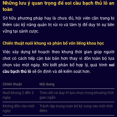
Những lưu ý quan trọng để soi cầu bạch thủ lô an
toàn
Sở hữu phương pháp hay là chưa đủ, hội viên cần trang bị
thêm các kỹ năng quản trị rủi ro và tâm lý để duy trì sự bền
vững tại sảnh cược.
Chiến thuật nuôi khung và phân bổ vốn liếng khoa học
Việc xây dựng kế hoạch theo khung thời gian giúp người
chơi có cách tiếp cận bài bản hơn thay vì dồn toàn bộ lựa
chọn vào một ngày. Khi biết phân bổ hợp lý, quá trình
soi
cầu bạch thủ lô
sẽ ổn định và dễ kiểm soát hơn.
Chiến thuật
Nội dung
Nuôi khung 2 đến 3
Theo dõi và duy trì lựa chọn trong khoảng thời
ngày
gian ngắn
Không dồn vào một
Tránh tập trung toàn bộ kỳ vọng vào một thời
ngày
điểm