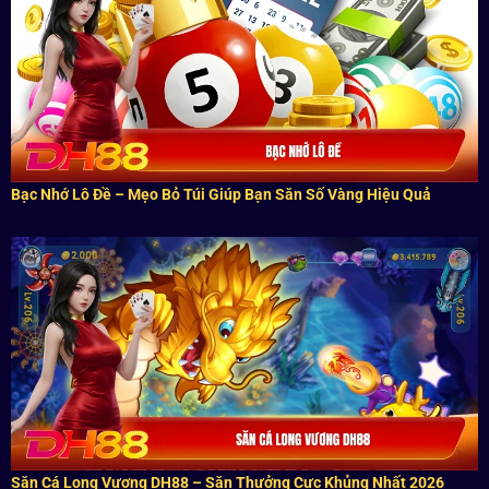
Bạc Nhớ Lô Đề – Mẹo Bỏ Túi Giúp Bạn Săn Số Vàng Hiệu Quả
Săn Cá Long Vương DH88 – Săn Thưởng Cực Khủng Nhất 2026