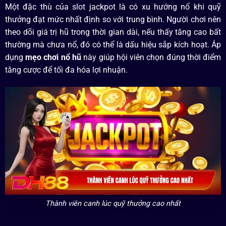
Một đặc thù của slot jackpot là có xu hướng nổ khi quỹ
thưởng đạt mức nhất định so với trung bình. Người chơi nên
theo dõi giá trị hũ trong thời gian dài, nếu thấy tăng cao bất
thường mà chưa nổ, đó có thể là dấu hiệu sắp kích hoạt. Áp
dụng
mẹo chơi nổ hũ
này giúp hội viên chọn đúng thời điểm
tăng cược để tối đa hóa lợi nhuận.
Thành viên canh lúc quỹ thưởng cao nhất