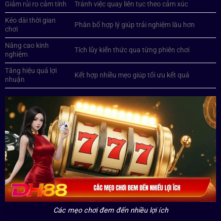
Giảm rủi ro cảm tính
Tránh việc quay liên tục theo cảm xúc
Kéo dài thời gian
Phân bổ hợp lý giúp trải nghiệm lâu hơn
chơi
Nâng cao kinh
Tích lũy kiến thức qua từng phiên chơi
nghiệm
Tăng hiệu quả lợi
Kết hợp nhiều mẹo giúp tối ưu kết quả
nhuận
Các mẹo chơi đem đến nhiều lợi ích